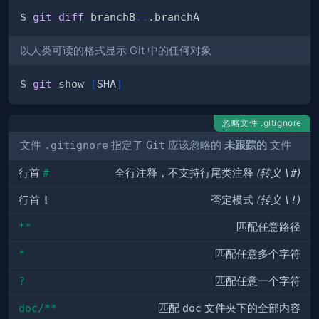
$ 
git
diff
 branchB
..
以人类可读的格式显示 Git 中的任何对象
$ 
git
 show 
[
SHA
]
忽略文件 .gitignore
文件
.gitignore
指定了
Git
应该忽略的
未跟踪的
文件
行首
#
全行注释，不支持行尾类注释
(转义
\#
)
行首
!
否定模式
(转义
\!
)
**
匹配任意路径
*
匹配任意多个字符
?
匹配任意一个字符
doc/**
匹配
doc
文件夹下的全部内容