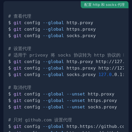
配置 http 和 socks 代理
# 查看代理
$ 
git
 config 
--global
$ 
git
 config 
--global
$ 
git
 config 
--global
# 设置代理
# 适用于 privoxy 将 socks 协议转为 http 协议的 ht
$ 
git
 config 
--global
$ 
git
 config 
--global
$ 
git
 config 
--global
 socks.proxy 
127.0
# 取消代理
$ 
git
 config 
--global
--unset
$ 
git
 config 
--global
--unset
$ 
git
 config 
--global
--unset
# 只对 github.com 设置代理
$ 
git
 config 
--global