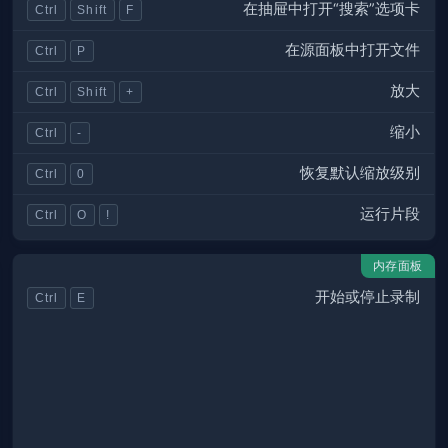
在抽屉中打开“搜索”选项卡
Ctrl
Shift
F
在源面板中打开文件
Ctrl
P
放大
Ctrl
Shift
+
缩小
Ctrl
-
恢复默认缩放级别
Ctrl
0
运行片段
Ctrl
O
!
内存面板
开始或停止录制
Ctrl
E