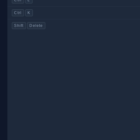
Ctrl
K
Shift
Delete