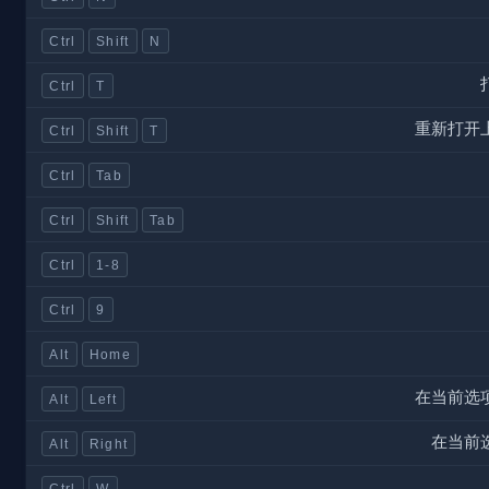
Ctrl
Shift
N
Ctrl
T
重新打开
Ctrl
Shift
T
Ctrl
Tab
Ctrl
Shift
Tab
Ctrl
1-8
Ctrl
9
Alt
Home
在当前选
Alt
Left
在当前
Alt
Right
Ctrl
W