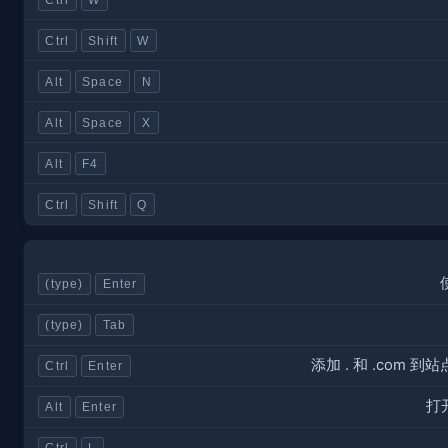
Ctrl
Shift
W
Alt
Space
N
Alt
Space
X
Alt
F4
Ctrl
Shift
Q
(type)
Enter
(type)
Tab
添加
. 和 .com
Ctrl
Enter
打
Alt
Enter
Ctrl
L