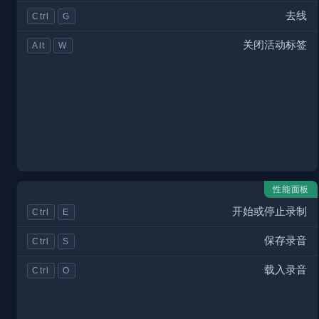
去线
Ctrl
G
关闭活动标签
Alt
W
性能面板
开始或停止录制
Ctrl
E
保存录音
Ctrl
S
载入录音
Ctrl
O