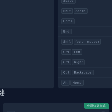
Space
Shift
Space
Home
End
Shift
(scroll mouse)
Ctrl
Left
Ctrl
Right
Ctrl
Backspace
Alt
Home
键
全局快捷方式