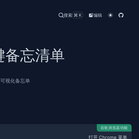
搜索
⌘K
编辑
捷键备忘清单
键的可视化备忘单
谷歌浏览器功能
打开 Chrome 菜单