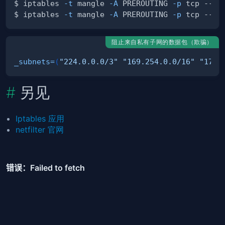
$ iptables 
-t
 mangle 
-A
 PREROUTING 
-p
 tcp --tc
$ iptables 
-t
 mangle 
-A
 PREROUTING 
-p
 tcp --tc
阻止来自私有子网的数据包（欺骗）
_subnets
=
(
"224.0.0.0/3"
"169.254.0.0/16"
"172.
另见
Iptables 应用
netfilter 官网