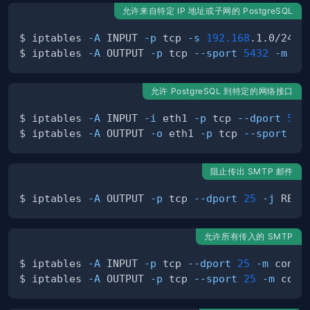
允许来自特定 IP 地址或子网的 PostgreSQL
$ iptables 
-A
 INPUT 
-p
 tcp 
-s
192.168
.1.0/24 
-
$ iptables 
-A
 OUTPUT 
-p
 tcp 
--sport
5432
-m
 co
允许 PostgreSQL 到特定的网络接口
$ iptables 
-A
 INPUT 
-i
 eth1 
-p
 tcp 
--dport
543
$ iptables 
-A
 OUTPUT 
-o
 eth1 
-p
 tcp 
--sport
54
阻止传出 SMTP 邮件
$ iptables 
-A
 OUTPUT 
-p
 tcp 
--dport
25
-j
允许所有传入的 SMTP
$ iptables 
-A
 INPUT 
-p
 tcp 
--dport
25
-m
 connt
$ iptables 
-A
 OUTPUT 
-p
 tcp 
--sport
25
-m
 conn