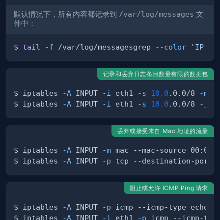
默认情况下，所有内容都记录到
/var/log/messages
文
件中：
$ 
tail
-f
 /var/log/messagesgrep 
--color
'IP SP
记录和丢弃日志条目数量有限的数据包
$ iptables 
-A
 INPUT 
-i
 eth1 
-s
10.0
.0.0/8 
-m
 l
$ iptables 
-A
 INPUT 
-i
 eth1 
-s
10.0
.0.0/8 
-j
丢弃或接受来自 Mac 地址的流量
$ iptables 
-A
 INPUT 
-m
 mac --mac-source 00:0F:
$ iptables 
-A
 INPUT 
-p
 tcp --destination-port 
阻止或允许 ICMP Ping 请求
$ iptables 
-A
 INPUT 
-p
 icmp --icmp-type echo-r
$ iptables 
-A
 INPUT 
-i
 eth1 
-p
 icmp --icmp-typ