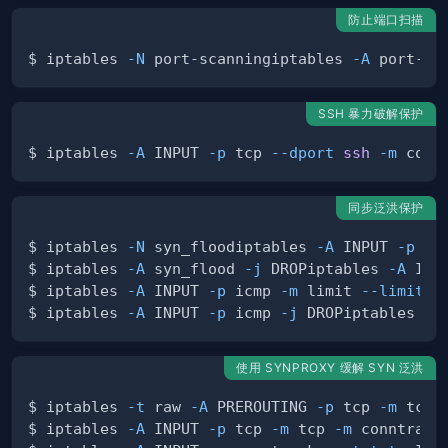
防止端口扫描
$ iptables 
-N
 port-scanningiptables 
-A
 port-sc
SSH 暴力破解保护
$ iptables 
-A
 INPUT 
-p
 tcp 
--dport
ssh
-m
 conn
同步泛洪保护
$ iptables 
-N
 syn_floodiptables 
-A
 INPUT 
-p
 tc
$ iptables 
-A
 syn_flood 
-j
 DROPiptables 
-A
 INP
$ iptables 
-A
 INPUT 
-p
 icmp 
-m
 limit 
--limit
1
$ iptables 
-A
 INPUT 
-p
 icmp 
-j
 DROPiptables 
-A
使用 SYNPROXY 缓解 SYN 泛洪
$ iptables 
-t
 raw 
-A
 PREROUTING 
-p
 tcp 
-m
 tcp 
$ iptables 
-A
 INPUT 
-p
 tcp 
-m
 tcp 
-m
 conntrack