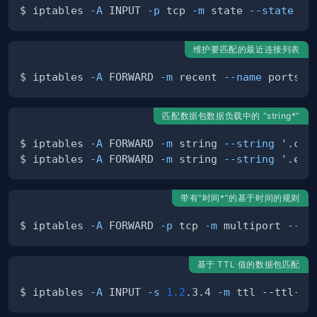
$ iptables 
-A
 INPUT 
-p
 tcp 
-m
 state 
--state
 NE
维护要匹配的最近连接列表
$ iptables 
-A
 FORWARD 
-m
 recent 
--name
 portsca
匹配数据包数据负载中的 “string*”
$ iptables 
-A
 FORWARD 
-m
 string 
--string
'.com
$ iptables 
-A
 FORWARD 
-m
 string 
--string
'.exe
带有“时间*”的基于时间的规则
$ iptables 
-A
 FORWARD 
-p
 tcp 
-m
 multiport 
--dp
基于 TTL 值的数据包匹配
$ iptables 
-A
 INPUT 
-s
1.2
.3.4 
-m
 ttl --ttl-lt