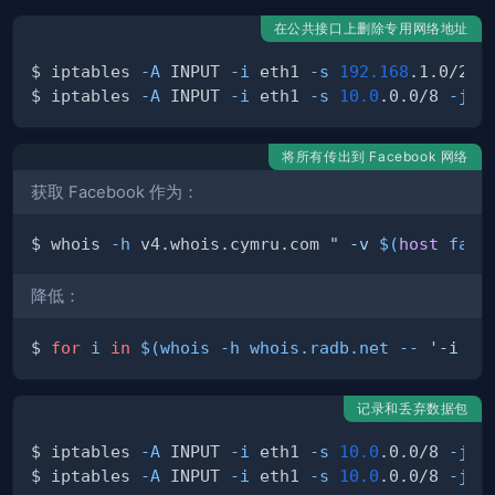
在公共接口上删除专用网络地址
$ iptables 
-A
 INPUT 
-i
 eth1 
-s
192.168
.1.0/24 
$ iptables 
-A
 INPUT 
-i
 eth1 
-s
10.0
.0.0/8 
-j
将所有传出到 Facebook 网络
获取 Facebook 作为：
$ whois 
-h
 v4.whois.cymru.com 
" -v 
$(
host
 face
降低：
$ 
for
i
in
$(
whois 
-h
 whois.radb.net -- 
'-i or
记录和丢弃数据包
$ iptables 
-A
 INPUT 
-i
 eth1 
-s
10.0
.0.0/8 
-j
 L
$ iptables 
-A
 INPUT 
-i
 eth1 
-s
10.0
.0.0/8 
-j