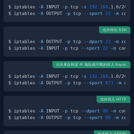
$ iptables 
-A
 INPUT 
-p
 tcp 
-s
192.168
.1.0/24 
-
$ iptables 
-A
 OUTPUT 
-p
 tcp 
--sport
22
-m
 conn
允许传出 SSH
$ iptables 
-A
 OUTPUT 
-p
 tcp 
--dport
22
-m
 conn
$ iptables 
-A
 INPUT 
-p
 tcp 
--sport
22
-m
 connt
允许来自特定 IP 地址或子网的传入 Rsync
$ iptables 
-A
 INPUT 
-p
 tcp 
-s
192.168
.1.0/24 
-
$ iptables 
-A
 OUTPUT 
-p
 tcp 
--sport
873
-m
 con
允许传入 HTTP
$ iptables 
-A
 INPUT 
-p
 tcp 
--dport
80
-m
 connt
$ iptables 
-A
 OUTPUT 
-p
 tcp 
--sport
80
-m
 conn
允许传入 HTTPS