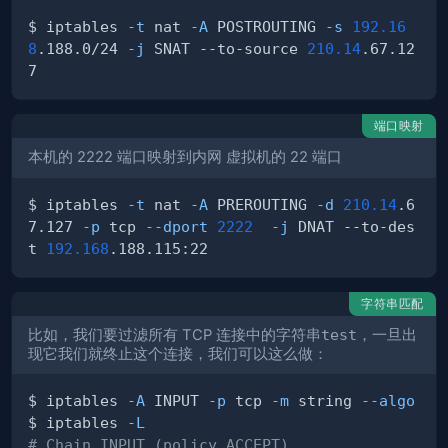
$ iptables 
-t
 nat 
-A
 POSTROUTING 
-s
192.16
8
.188.0/24 
-j
 SNAT --to-source 
210.14
.67.12
端口映射
本机的 2222 端口映射到内网 虚拟机的 22 端口
$ iptables 
-t
 nat 
-A
 PREROUTING 
-d
210.14
.6
7.127 
-p
 tcp 
--dport
2222
-j
 DNAT --to-des
t 
192.168
字符串匹配
比如，我们要过滤所有 TCP 连接中的字符串
test
，一旦出
现它我们就终止这个连接，我们可以这么做：
$ iptables 
-A
 INPUT 
-p
 tcp 
-m
 string 
--algo
 km
$ iptables 
-L
# Chain INPUT (policy ACCEPT)