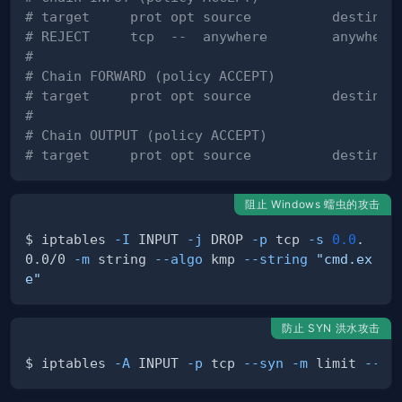
# target     prot opt source          destinat
# REJECT     tcp  --  anywhere        anywhere
#
# Chain FORWARD (policy ACCEPT)
# target     prot opt source          destinat
#
# Chain OUTPUT (policy ACCEPT)
# target     prot opt source          destinat
阻止 Windows 蠕虫的攻击
$ iptables 
-I
 INPUT 
-j
 DROP 
-p
 tcp 
-s
0.0
.
0.0/0 
-m
 string 
--algo
 kmp 
--string
"cmd.ex
e"
防止 SYN 洪水攻击
$ iptables 
-A
 INPUT 
-p
 tcp 
--syn
-m
 limit 
--li