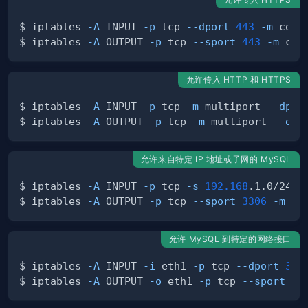
$ iptables 
-A
 INPUT 
-p
 tcp 
--dport
443
-m
 conn
$ iptables 
-A
 OUTPUT 
-p
 tcp 
--sport
443
-m
 con
允许传入 HTTP 和 HTTPS
$ iptables 
-A
 INPUT 
-p
 tcp 
-m
 multiport 
--dpor
$ iptables 
-A
 OUTPUT 
-p
 tcp 
-m
 multiport 
--dpo
允许来自特定 IP 地址或子网的 MySQL
$ iptables 
-A
 INPUT 
-p
 tcp 
-s
192.168
.1.0/24 
-
$ iptables 
-A
 OUTPUT 
-p
 tcp 
--sport
3306
-m
 co
允许 MySQL 到特定的网络接口
$ iptables 
-A
 INPUT 
-i
 eth1 
-p
 tcp 
--dport
330
$ iptables 
-A
 OUTPUT 
-o
 eth1 
-p
 tcp 
--sport
33