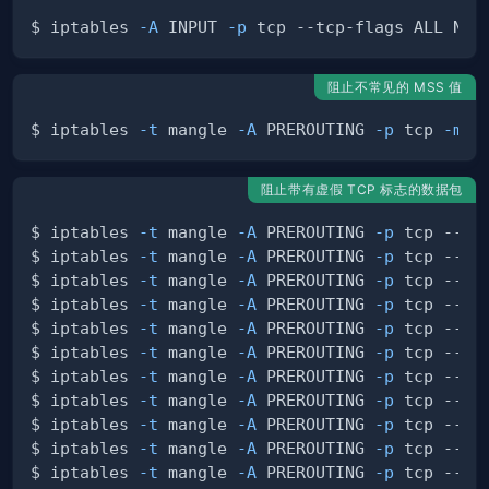
$ iptables 
-A
 INPUT 
-p
 tcp --tcp-flags ALL NON
阻止不常见的 MSS 值
$ iptables 
-t
 mangle 
-A
 PREROUTING 
-p
 tcp 
-m
 c
阻止带有虚假 TCP 标志的数据包
$ iptables 
-t
 mangle 
-A
 PREROUTING 
-p
 tcp --tc
$ iptables 
-t
 mangle 
-A
 PREROUTING 
-p
 tcp --tc
$ iptables 
-t
 mangle 
-A
 PREROUTING 
-p
 tcp --tc
$ iptables 
-t
 mangle 
-A
 PREROUTING 
-p
 tcp --tc
$ iptables 
-t
 mangle 
-A
 PREROUTING 
-p
 tcp --tc
$ iptables 
-t
 mangle 
-A
 PREROUTING 
-p
 tcp --tc
$ iptables 
-t
 mangle 
-A
 PREROUTING 
-p
 tcp --tc
$ iptables 
-t
 mangle 
-A
 PREROUTING 
-p
 tcp --tc
$ iptables 
-t
 mangle 
-A
 PREROUTING 
-p
 tcp --tc
$ iptables 
-t
 mangle 
-A
 PREROUTING 
-p
 tcp --tc
$ iptables 
-t
 mangle 
-A
 PREROUTING 
-p
 tcp --tc