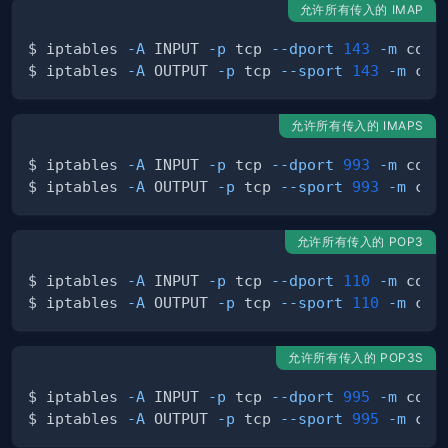
允许所有传入的 IMAP
$ iptables 
-A
 INPUT 
-p
 tcp 
--dport
143
-m
 conn
$ iptables 
-A
 OUTPUT 
-p
 tcp 
--sport
143
-m
 con
允许所有传入的 IMAPS
$ iptables 
-A
 INPUT 
-p
 tcp 
--dport
993
-m
 conn
$ iptables 
-A
 OUTPUT 
-p
 tcp 
--sport
993
-m
 con
允许所有传入的 POP3
$ iptables 
-A
 INPUT 
-p
 tcp 
--dport
110
-m
 conn
$ iptables 
-A
 OUTPUT 
-p
 tcp 
--sport
110
-m
 con
允许所有传入的 POP3S
$ iptables 
-A
 INPUT 
-p
 tcp 
--dport
995
-m
 conn
$ iptables 
-A
 OUTPUT 
-p
 tcp 
--sport
995
-m
 con