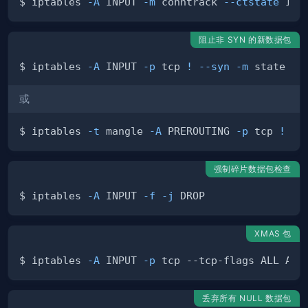
$ iptables 
-A
 INPUT 
-m
 conntrack 
--ctstate
 INV
阻止非 SYN 的新数据包
$ iptables 
-A
 INPUT 
-p
 tcp 
!
--syn
-m
 state 
--
或
$ iptables 
-t
 mangle 
-A
 PREROUTING 
-p
 tcp 
!
--
强制碎片数据包检查
$ iptables 
-A
 INPUT 
-f
-j
XMAS 包
$ iptables 
-A
 INPUT 
-p
 tcp --tcp-flags ALL ALL
丢弃所有 NULL 数据包