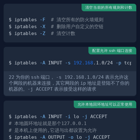
清空当前的所有规则和计数
$ iptables 
-F
# 清空所有的防火墙规则
$ iptables 
-X
# 删除用户自定义的空链
$ iptables 
-Z
# 清空计数
配置允许 ssh 端口连接
$ iptables 
-A
 INPUT 
-s
192.168
.1.0/24 
-p
 tcp 
-
22
为你的
ssh
端口，
-s 192.168.1.0/24
表示允许这
个网段的机器来连接，其它网段的
ip
地址是登陆不了你的
机器的。
-j ACCEPT
表示接受这样的请求
允许本地回环地址可以正常使用
$ iptables 
-A
 INPUT 
-i
 lo 
-j
# 本地圆环地址就是那个127.0.0.1
# 是本机上使用的,它进与出都设置为允许
$ iptables 
-A
 OUTPUT 
-o
 lo 
-j