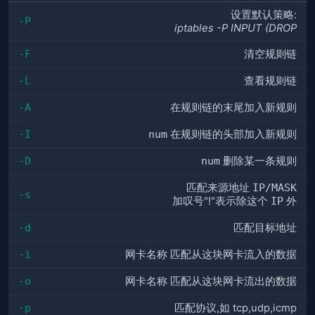
设置默认策略:
-P
iptables -P INPUT (DROP
-F
清空规则链
-L
查看规则链
-A
在规则链的末尾加入新规则
-I
num
在规则链的头部加入新规则
-D
num
删除某一条规则
匹配来源地址
IP/MASK
-s
加叹号"!"表示除这个
IP
外
-d
匹配目标地址
-i
网卡名称 匹配从这块网卡流入的数据
-o
网卡名称 匹配从这块网卡流出的数据
-p
匹配协议,如 tcp,udp,icmp