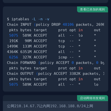
查看已添加的规则
$ iptables 
-L
-n
-v
Chain INPUT 
(
policy DROP 
48106
 packets, 2690K 
 pkts bytes target     prot opt 
in
     out    
5075
  589K ACCEPT     all  --  lo     *      
 191K   90M ACCEPT     tcp  --  *      *      
1499K  133M ACCEPT     tcp  --  *      *      
4364K 6351M ACCEPT     all  --  *      *      
6256
  327K ACCEPT     icmp --  *      *      
Chain FORWARD 
(
policy ACCEPT 
0
 packets, 
0
 byte
 pkts bytes target     prot opt 
in
     out    
Chain OUTPUT 
(
policy ACCEPT 3382K packets, 181
 pkts bytes target     prot opt 
in
     out    
5075
  589K ACCEPT     all  --  *      lo     
启动网络转发规则
公网
210.14.67.7
让内网
192.168.188.0/24
上网