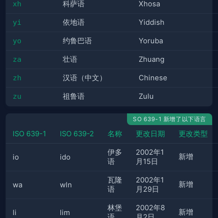
xh
科萨语
Xhosa
yi
依地语
Yiddish
yo
约鲁巴语
Yoruba
za
壮语
Zhuang
zh
汉语（中文）
Chinese
zu
祖鲁语
Zulu
SO 639-1 新增了以下语言
ISO 639-1
ISO 639-2
名称
更改日期
更改类型
伊多
2002年1
新增
io
ido
语
月15日
瓦隆
2002年1
新增
wa
wln
语
月29日
林堡
2002年8
新增
li
lim
语
月2日