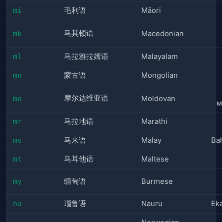
mi
毛利语
Māori
马其顿语
mk
Macedonian
ml
马拉雅拉姆语
Malayalam
mn
蒙古语
Mongolian
摩尔达维亚语
mo
Moldovan
м
mr
马拉地语
Marathi
ms
马来语
Malay
Ba
mt
马耳他语
Maltese
my
缅甸语
Burmese
na
瑙鲁语
Nauru
Ek