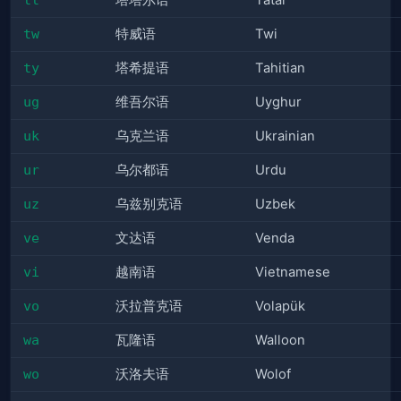
塔塔尔语
Tatar
tw
特威语
Twi
ty
塔希提语
Tahitian
ug
维吾尔语
Uyghur
uk
乌克兰语
Ukrainian
ur
乌尔都语
Urdu
uz
乌兹别克语
Uzbek
ve
文达语
Venda
vi
越南语
Vietnamese
vo
沃拉普克语
Volapük
wa
瓦隆语
Walloon
wo
沃洛夫语
Wolof