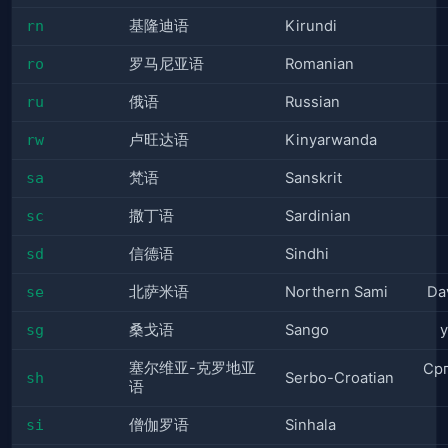
rn
基隆迪语
Kirundi
ro
罗马尼亚语
Romanian
ru
俄语
Russian
rw
卢旺达语
Kinyarwanda
sa
梵语
Sanskrit
sc
撒丁语
Sardinian
sd
信德语
Sindhi
se
北萨米语
Northern Sami
Da
sg
桑戈语
Sango
y
塞尔维亚-克罗地亚
Ср
sh
Serbo-Croatian
语
si
僧伽罗语
Sinhala