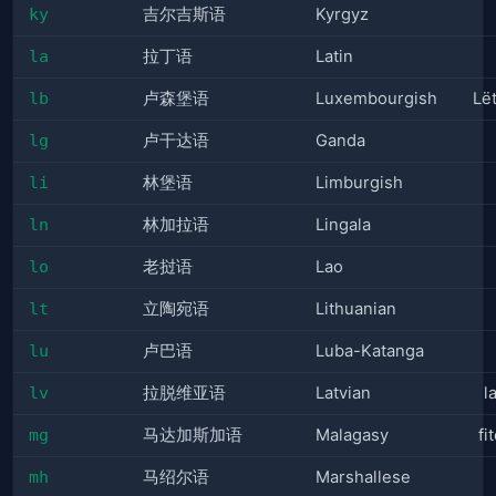
ky
吉尔吉斯语
Kyrgyz
la
拉丁语
Latin
lb
卢森堡语
Luxembourgish
Lë
lg
卢干达语
Ganda
li
林堡语
Limburgish
ln
林加拉语
Lingala
lo
老挝语
Lao
lt
立陶宛语
Lithuanian
lu
卢巴语
Luba-Katanga
lv
拉脱维亚语
Latvian
l
mg
马达加斯加语
Malagasy
fi
mh
马绍尔语
Marshallese