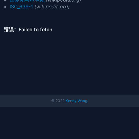
ISO_639-1
(wikipedia.org)
© 2022
Kenny Wang
.