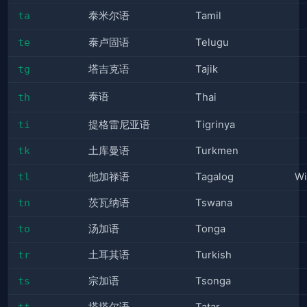
ta
泰米尔语
Tamil
te
泰卢固语
Telugu
tg
塔吉克语
Tajik
泰语
th
Thai
ti
提格雷尼亚语
Tigrinya
tk
土库曼语
Turkmen
tl
他加禄语
Tagalog
Wi
tn
茨瓦纳语
Tswana
to
汤加语
Tonga
tr
土耳其语
Turkish
ts
宗加语
Tsonga
tt