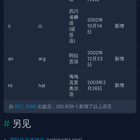
四川
省彝
2002年
语
10月14
新增
ii
iii
(诺
日
苏
语)
2002年
阿拉
an
arg
12月23
新增
贡语
日
海地
克里
2003年2
新增
ht
hat
奥尔
月26日
语
自
RFC 3066
出版后，ISO 639-1 新增了以上语言
另见
国际化与本地化
(wikipedia.org)