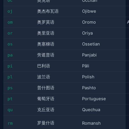
oc
奥克语
Occitan
oj
奥杰布瓦语
Ojibwe
om
奥罗莫语
Oromo
or
奥里亚语
Oriya
os
奥塞梯语
Ossetian
pa
旁遮普语
Panjabi
pi
巴利语
Pāli
pl
波兰语
Polish
ps
普什图语
Pashto
pt
葡萄牙语
Portuguese
qu
克丘亚语
Quechua
罗曼什语
rm
Romansh