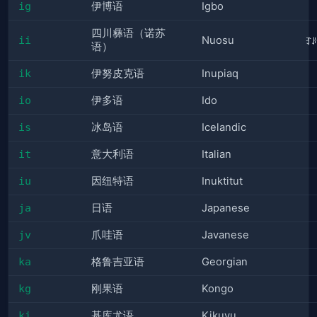
ig
伊博语
Igbo
四川彝语（诺苏
ii
Nuosu
ꆈ
语）
ik
伊努皮克语
Inupiaq
io
伊多语
Ido
is
冰岛语
Icelandic
it
意大利语
Italian
iu
因纽特语
Inuktitut
ja
日语
Japanese
jv
爪哇语
Javanese
ka
格鲁吉亚语
Georgian
kg
刚果语
Kongo
ki
基库尤语
Kikuyu