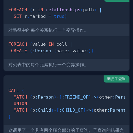
FOREACH
(
r 
IN
relationships
(
path
)
|
SET
 r
.
marked 
=
true
)
对路径中的每个关系执行一个变异操作。
FOREACH
(
value 
IN
 coll 
|
CREATE
(
:
Person
{
name
:
 value
}
)
)
对列表中的每个元素执行一个变异操作。
调用子查询
CALL
{
MATCH
(
p
:
Person
)
-
[
:
FRIEND_OF
]
->
(
other
:
Person
UNION
MATCH
(
p
:
Child
)
-
[
:
CHILD_OF
]
->
(
other
:
Parent
)
}
这调用了一个具有两个联合部分的子查询。子查询的结果之