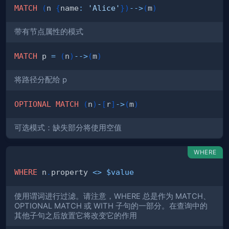
MATCH
(
n 
{
name
:
'Alice'
}
)
-->
(
m
)
带有节点属性的模式
MATCH
 p 
=
(
n
)
-->
(
m
)
将路径分配给 p
OPTIONAL
MATCH
(
n
)
-
[
r
]
->
(
m
)
可选模式：缺失部分将使用空值
WHERE
WHERE
 n
.
property 
<>
$value
使用谓词进行过滤。请注意，WHERE 总是作为 MATCH、
OPTIONAL MATCH 或 WITH 子句的一部分。在查询中的
其他子句之后放置它将改变它的作用