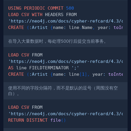
USING
PERIODIC
COMMIT
500
LOAD
CSV
WITH
'https://neo4j.com/docs/cypher-refcard/4.3/csv
CREATE
(
:
Artist
{
name
:
 line
.
Name
,
 year
:
toInte
在导入大量数据时，每处理500行后提交当前事务。
LOAD
CSV
'https://neo4j.com/docs/cypher-refcard/4.3/csv
AS
 line FIELDTERMINATOR 
';'
CREATE
(
:
Artist
{
name
:
 line
[
1
]
,
 year
:
toIntege
使用不同的字段分隔符，而不是默认的逗号（周围没有空
白）。
LOAD
CSV
'https://neo4j.com/docs/cypher-refcard/4.3/csv
RETURN
DISTINCT
file
(
)