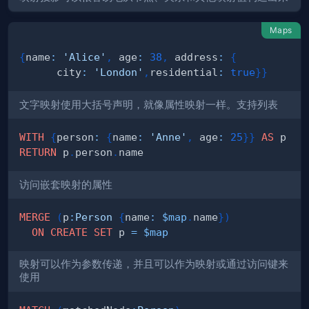
Maps
{
name
:
'Alice'
,
 age
:
38
,
 address
:
{
      city
:
'London'
,
residential
:
true
}
}
文字映射使用大括号声明，就像属性映射一样。支持列表
WITH
{
person
:
{
name
:
'Anne'
,
 age
:
25
}
}
AS
RETURN
 p
.
person
.
访问嵌套映射的属性
MERGE
(
p
:
Person
{
name
:
$map
.
name
}
)
ON
CREATE
SET
 p 
=
$map
映射可以作为参数传递，并且可以作为映射或通过访问键来
使用