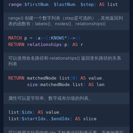
range
(
$firstNum
,
$lastNum
,
$step
)
AS
range() 创建一个数字列表（step是可选的），其他返回列
表的函数有：labels()、nodes()、relationships()
MATCH
 p 
=
(
a
)
-
[
:
KNOWS
*
]
->
(
)
RETURN
relationships
(
p
)
AS
可以使用命名路径和 relationships() 返回变长路径的关系
列表
RETURN
 matchedNode
.
list
[
0
]
AS
 value
,
size
(
matchedNode
.
list
)
AS
属性可以是字符串、数字或布尔值的列表。
list
[
$idx
]
AS
 value
,
list
[
$startIdx
..
$endIdx
]
AS
可以使用方括号中的 idx 下标来访问列表元素。无效的索引