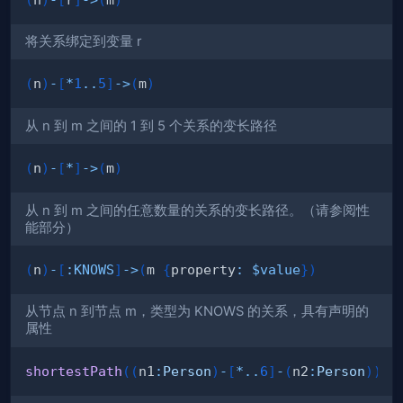
将关系绑定到变量 r
(
n
)
-
[
*
1
..
5
]
->
(
m
)
从 n 到 m 之间的 1 到 5 个关系的变长路径
(
n
)
-
[
*
]
->
(
m
)
从 n 到 m 之间的任意数量的关系的变长路径。（请参阅性
能部分）
(
n
)
-
[
:
KNOWS
]
->
(
m 
{
property
:
$value
}
)
从节点 n 到节点 m，类型为 KNOWS 的关系，具有声明的
属性
shortestPath
(
(
n1
:
Person
)
-
[
*
..
6
]
-
(
n2
:
Person
)
)