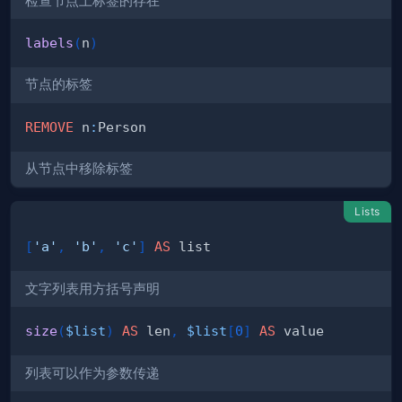
检查节点上标签的存在
labels
(
n
)
节点的标签
REMOVE
 n
:
从节点中移除标签
Lists
[
'a'
,
'b'
,
'c'
]
AS
文字列表用方括号声明
size
(
$list
)
AS
 len
,
$list
[
0
]
AS
列表可以作为参数传递