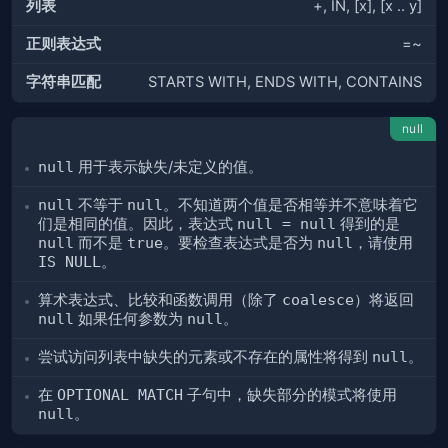
列表
+, IN, [x], [x .. y]
正则表达式
=~
字符串匹配
STARTS WITH, ENDS WITH, CONTAINS
null
null
用于表示缺失/未定义的值。
null
不等于
null
。不知道两个值是否相等并不意味着它
们是相同的值。因此，表达式
null = null
得到的是
null
而不是
true
。要检查表达式是否为
null
，请使用
IS NULL
。
算术表达式、比较和函数调用（除了
coalesce
）将返回
null
如果任何参数为
null
。
尝试访问列表中缺失的元素或不存在的属性将得到
null
。
在
OPTIONAL MATCH
子句中，缺失部分的模式将使用
null
。