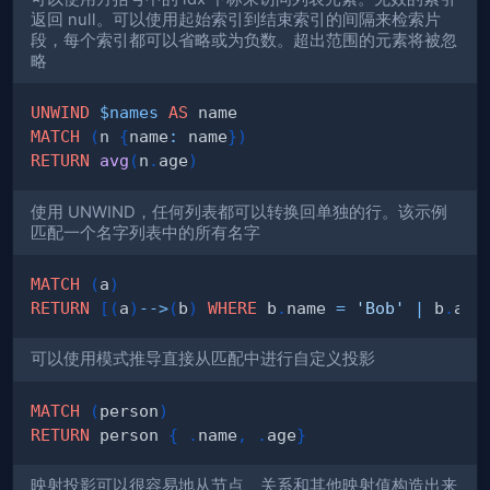
返回 null。可以使用起始索引到结束索引的间隔来检索片
段，每个索引都可以省略或为负数。超出范围的元素将被忽
略
UNWIND
$names
AS
MATCH
(
n 
{
name
:
 name
}
)
RETURN
avg
(
n
.
age
)
使用 UNWIND，任何列表都可以转换回单独的行。该示例
匹配一个名字列表中的所有名字
MATCH
(
a
)
RETURN
[
(
a
)
-->
(
b
)
WHERE
 b
.
name 
=
'Bob'
|
 b
.
age
可以使用模式推导直接从匹配中进行自定义投影
MATCH
(
person
)
RETURN
 person 
{
.
name
,
.
age
}
映射投影可以很容易地从节点、关系和其他映射值构造出来