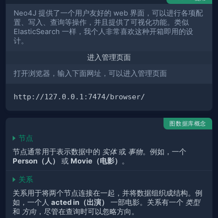
Neo4J 提供了一个用户友好的 web 界面，可以进行各项配
置、写入、查询等操作，并且提供了可视化功能。类似
ElasticSearch 一样，我个人非常喜欢这种开箱即用的设
计。
进入管理页面
打开浏览器，输入下面网址，可以进入管理页面
http
:
//
127.0.0.1
:
7474
/
browser
/
图数据库概念
节点
节点通常用于表示数据中的
实体
或
事物
。例如，一个
Person（人）
或
Movie（电影）
。
关系
关系用于将两个节点连接在一起，并将数据组织成结构。例
如，一个人
acted in（出演）
一部电影。关系有一个
类型
和
方向
，尽管在查询时可以忽略方向。