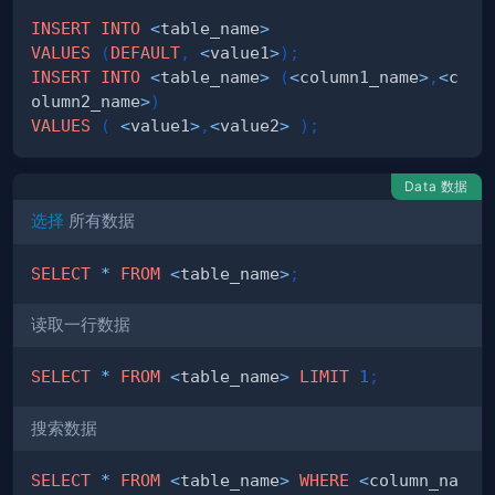
INSERT
INTO
<
table_name
>
VALUES
(
DEFAULT
,
<
value1
>
)
;
INSERT
INTO
<
table_name
>
(
<
column1_name
>
,
<
c
olumn2_name
>
)
VALUES
(
<
value1
>
,
<
value2
>
)
;
Data 数据
选择
所有数据
SELECT
*
FROM
<
table_name
>
;
读取一行数据
SELECT
*
FROM
<
table_name
>
LIMIT
1
;
搜索数据
SELECT
*
FROM
<
table_name
>
WHERE
<
column_na