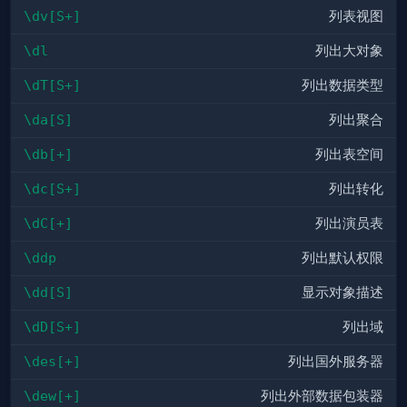
\dv[S+]
列表视图
\dl
列出大对象
\dT[S+]
列出数据类型
\da[S]
列出聚合
\db[+]
列出表空间
\dc[S+]
列出转化
\dC[+]
列出演员表
\ddp
列出默认权限
\dd[S]
显示对象描述
\dD[S+]
列出域
\des[+]
列出国外服务器
\dew[+]
列出外部数据包装器