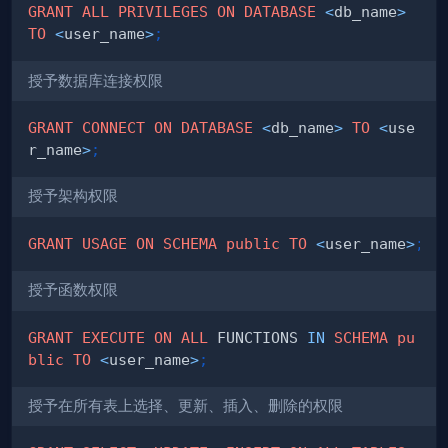
GRANT
ALL
PRIVILEGES
ON
DATABASE
<
db_name
>
TO
<
user_name
>
;
授予数据库连接权限
GRANT
CONNECT
ON
DATABASE
<
db_name
>
TO
<
use
r_name
>
;
授予架构权限
GRANT
USAGE
ON
SCHEMA
public
TO
<
user_name
>
;
授予函数权限
GRANT
EXECUTE
ON
ALL
 FUNCTIONS 
IN
SCHEMA
pu
blic
TO
<
user_name
>
;
授予在所有表上选择、更新、插入、删除的权限