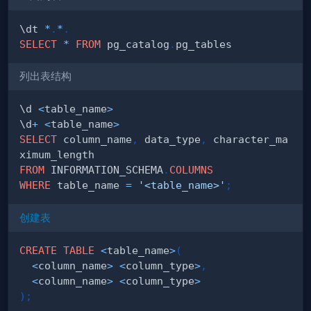
\dt 
*
.
*
.
SELECT
*
FROM
 pg_catalog
.
列出表结构
\d 
<
table_name
>
\d
+
<
table_name
>
SELECT
 column_name
,
 data_type
,
 character_ma
FROM
 INFORMATION_SCHEMA
.
COLUMNS
WHERE
 table_name 
=
'<table_name>'
;
创建表
CREATE
TABLE
<
table_name
>
(
<
column_name
>
<
column_type
>
,
<
column_name
>
<
column_type
>
)
;