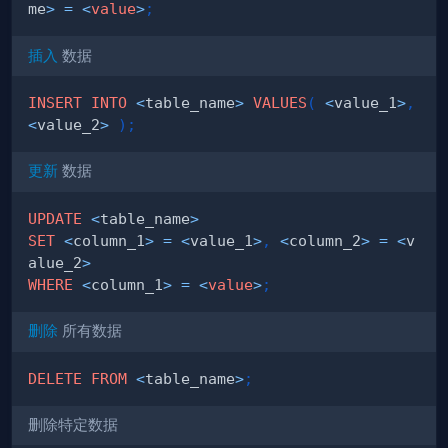
me
>
=
<
value
>
;
插入
数据
INSERT
INTO
<
table_name
>
VALUES
(
<
value_1
>
,
<
value_2
>
)
;
更新
数据
UPDATE
<
table_name
>
SET
<
column_1
>
=
<
value_1
>
,
<
column_2
>
=
<
v
alue_2
>
WHERE
<
column_1
>
=
<
value
>
;
删除
所有数据
DELETE
FROM
<
table_name
>
;
删除特定数据