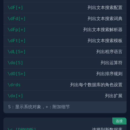
\dF[+]
列出文本搜索配置
\dFd[+]
列出文本搜索词典
\dFp[+]
列出文本搜索解析器
\dFt[+]
列出文本搜索模板
\dL[S+]
列出程序语言
\do[S]
列出运算符
\dO[S+]
列出排序规则
\drds
列出每个数据库的角色设置
\dx[+]
列出扩展
S
：显示系统对象，
+
：附加细节
连接
\c [DBNAME]
连接到新数据库