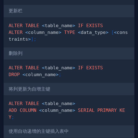
更新栏
ALTER
TABLE
<
table_name
>
IF
EXISTS
ALTER
<
column_name
>
TYPE
<
data_type
>
[
<
cons
traints
>
]
;
删除列
ALTER
TABLE
<
table_name
>
IF
EXISTS
DROP
<
column_name
>
;
将列更新为自增主键
ALTER
TABLE
<
table_name
>
ADD
COLUMN
<
column_name
>
SERIAL
PRIMARY
KE
Y
;
使用自动递增的主键插入表中