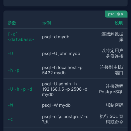
psql 命令
参数
示例
说明
连接到数据
[-d] 
psql -d mydb
<database>
库
以特定用户
-U
psql -U john mydb
身份连接
连接到主机/
psql -h localhost -p
-h
-p
5432 mydb
端口
psql -U admin -h
连接远程
-U
-h
-p
-d
192.168.1.5 -p 2506 -d
PostgreSQL
mydb
-W
psql -W mydb
强制密码
执行 SQL 查
psql -c '\c postgres' -c
-c
'\dt'
询或命令