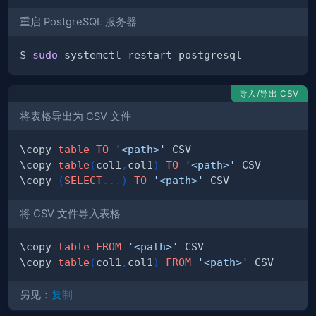
重启 PostgreSQL 服务器
$ 
sudo
导入/导出 CSV
将表格导出为 CSV 文件
\copy 
table
TO
'<path>'
\copy 
table
(
col1
,
col1
)
TO
'<path>'
\copy 
(
SELECT
.
.
.
)
TO
'<path>'
将 CSV 文件导入表格
\copy 
table
FROM
'<path>'
\copy 
table
(
col1
,
col1
)
FROM
'<path>'
另见：
复制