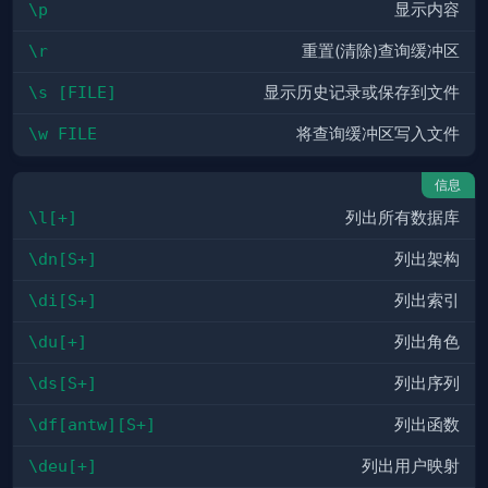
\p
显示内容
\r
重置(清除)查询缓冲区
\s [FILE]
显示历史记录或保存到文件
\w FILE
将查询缓冲区写入文件
信息
\l[+]
列出所有数据库
\dn[S+]
列出架构
\di[S+]
列出索引
\du[+]
列出角色
\ds[S+]
列出序列
\df[antw][S+]
列出函数
\deu[+]
列出用户映射