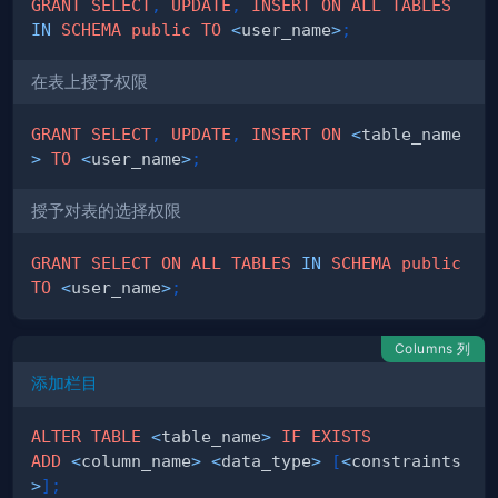
GRANT
SELECT
,
UPDATE
,
INSERT
ON
ALL
TABLES
IN
SCHEMA
public
TO
<
user_name
>
;
在表上授予权限
GRANT
SELECT
,
UPDATE
,
INSERT
ON
<
table_name
>
TO
<
user_name
>
;
授予对表的选择权限
GRANT
SELECT
ON
ALL
TABLES
IN
SCHEMA
public
TO
<
user_name
>
;
Columns 列
添加栏目
ALTER
TABLE
<
table_name
>
IF
EXISTS
ADD
<
column_name
>
<
data_type
>
[
<
constraints
>
]
;