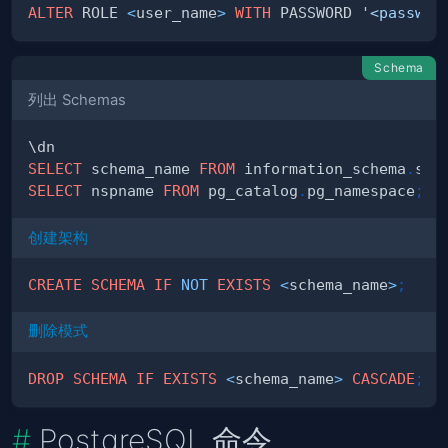
ALTER
 ROLE 
<
user_name
>
WITH
 PASSWORD 
'<passwor
Schema
列出 Schemas
SELECT
 schema_name 
FROM
 information_schema
.
sch
SELECT
 nspname 
FROM
 pg_catalog
.
pg_namespace
;
创建架构
CREATE
SCHEMA
IF
NOT
EXISTS
<
schema_name
>
;
删除模式
DROP
SCHEMA
IF
EXISTS
<
schema_name
>
CASCADE
;
PostgreSQL 命令