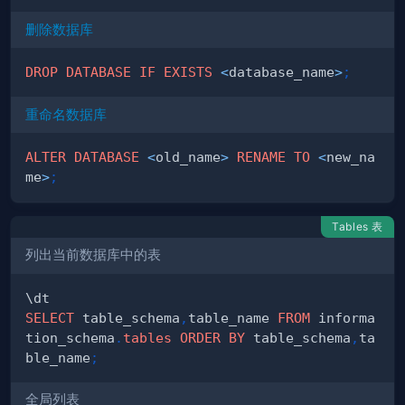
删除数据库
DROP
DATABASE
IF
EXISTS
<
database_name
>
;
重命名数据库
ALTER
DATABASE
<
old_name
>
RENAME
TO
<
new_na
me
>
;
Tables 表
列出当前数据库中的表
SELECT
 table_schema
,
table_name 
FROM
 informa
tion_schema
.
tables
ORDER
BY
 table_schema
,
ta
ble_name
;
全局列表