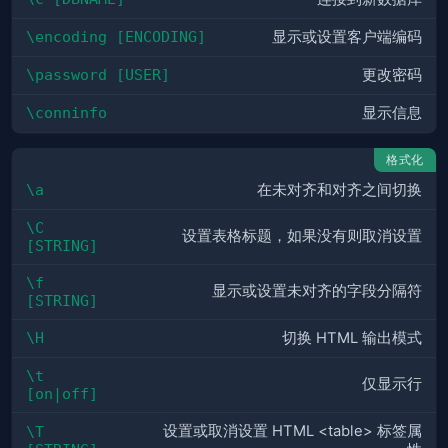
\encoding [ENCODING]
显示或设置客户端编码
\password [USER]
更改密码
\conninfo
显示信息
格式化
\a
在未对齐和对齐之间切换
\C 
设置表格标题，如果没有则取消设置
[STRING]
\f 
显示或设置未对齐的字段分隔符
[STRING]
\H
切换 HTML 输出模式
\t 
仅显示行
[on|off]
设置或取消设置 HTML <table> 标签属
\T 