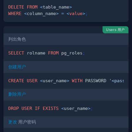
DELETE
FROM
<
table_name
>
WHERE
<
column_name
>
=
<
value
>
;
Users 用户
列出角色
SELECT
 rolname 
FROM
 pg_roles
;
创建用户
CREATE
USER
<
user_name
>
WITH
 PASSWORD 
'<passwo
删除用户
DROP
USER
IF
EXISTS
<
user_name
>
;
更改
用户密码