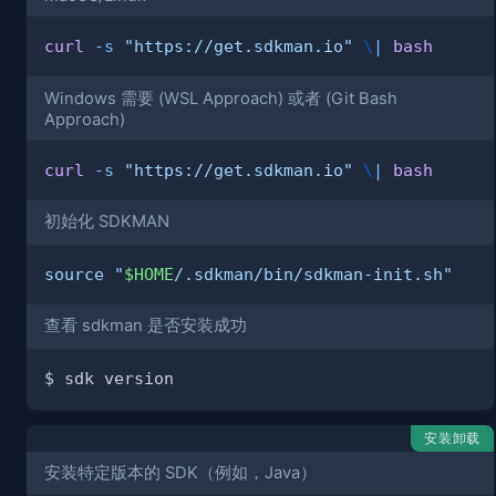
curl
-s
"https://get.sdkman.io"
\
|
bash
Windows 需要 (WSL Approach) 或者 (Git Bash
Approach)
curl
-s
"https://get.sdkman.io"
\
|
bash
初始化 SDKMAN
source
"
$HOME
/.sdkman/bin/sdkman-init.sh"
查看 sdkman 是否安装成功
安装卸载
安装特定版本的 SDK（例如，Java）