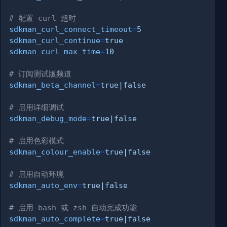
# 配置 curl 超时
sdkman_curl_connect_timeout
=
5
sdkman_curl_continue
=
true
sdkman_curl_max_time
=
10
# 订阅测试版频道
sdkman_beta_channel
=
true|false
# 启用详细调试
sdkman_debug_mode
=
true|false
# 启用色彩模式
sdkman_colour_enable
=
true|false
# 启用自动环境
sdkman_auto_env
=
true|false
# 启用 bash 或 zsh 自动完成功能
sdkman_auto_complete
=
true|false