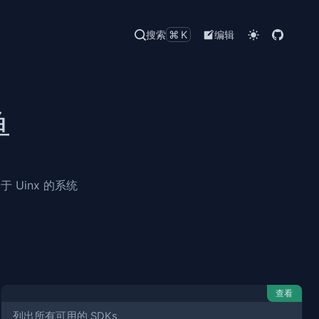
搜索
⌘K
编辑
单
 Uinx 的系统
查看
列出所有可用的 SDKs