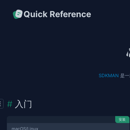
Quick Reference
SDKMAN
是一款
入门
安装
macOS/Linux