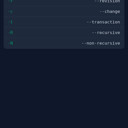
-r
--revision
-c
--change
-t
--transaction
-R
--recursive
-N
--non-recursive