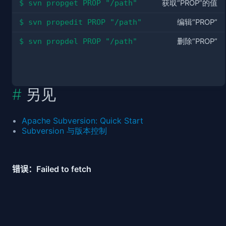
$ svn propget PROP "/path"
获取“PROP”的值
$ svn propedit PROP "/path"
编辑“PROP”
$ svn propdel PROP "/path"
删除“PROP”
另见
Apache Subversion: Quick Start
Subversion 与版本控制