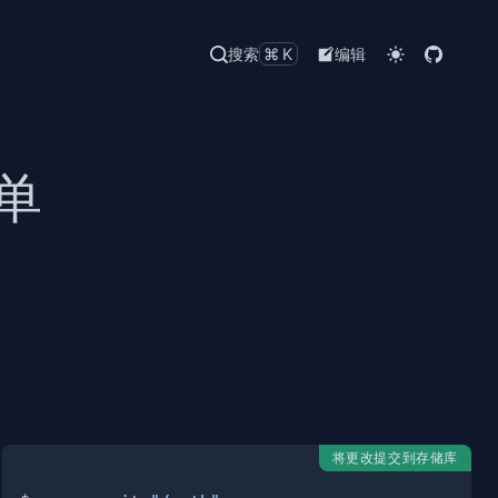
搜索
⌘K
编辑
清单
将更改提交到存储库